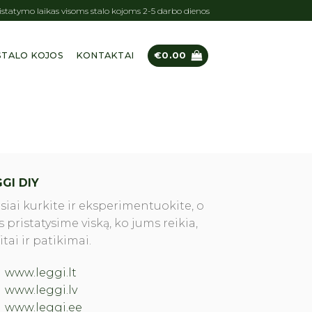
statymo laikas visoms stalo kojoms 2-5 darbo dienos
STALO KOJOS
KONTAKTAI
€
0.00
GI DIY
siai kurkite ir eksperimentuokite, o
 pristatysime viską, ko jums reikia,
itai ir patikimai.
www.leggi.lt
www.leggi.lv
www.leggi.ee