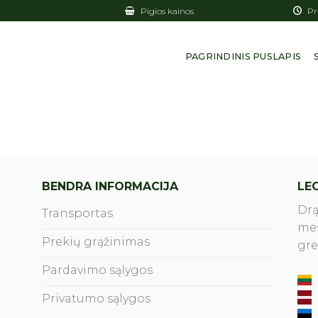
Pigios kainos
Pri
PAGRINDINIS PUSLAPIS
BENDRA INFORMACIJA
LEG
Drą
Transportas
mes
Prekių grąžinimas
gre
Pardavimo sąlygos
Privatumo sąlygos