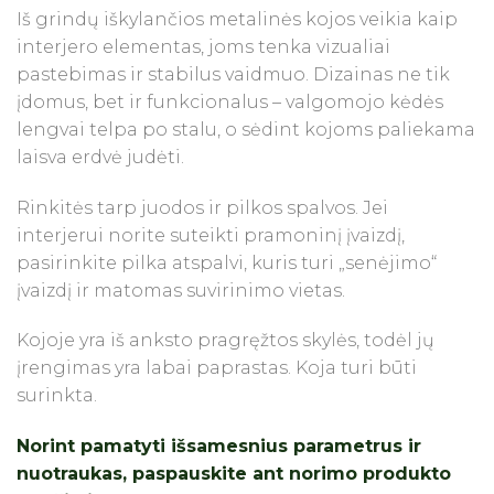
Iš grindų iškylančios metalinės kojos veikia kaip
interjero elementas, joms tenka vizualiai
pastebimas ir stabilus vaidmuo. Dizainas ne tik
įdomus, bet ir funkcionalus – valgomojo kėdės
lengvai telpa po stalu, o sėdint kojoms paliekama
laisva erdvė judėti.
Rinkitės tarp juodos ir pilkos spalvos. Jei
interjerui norite suteikti pramoninį įvaizdį,
pasirinkite pilka atspalvi, kuris turi „senėjimo“
įvaizdį ir matomas suvirinimo vietas.
Kojoje yra iš anksto pragręžtos skylės, todėl jų
įrengimas yra labai paprastas. Koja turi būti
surinkta.
Norint pamatyti išsamesnius parametrus ir
nuotraukas, paspauskite ant norimo produkto