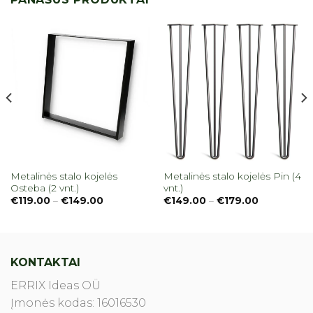
Metalinės stalo kojelės
Metalinės stalo kojelės Pin (4
Osteba (2 vnt.)
vnt.)
Price
Price
€
119.00
–
€
149.00
€
149.00
–
€
179.00
range:
range:
€119.00
€149.00
through
through
€149.00
€179.00
KONTAKTAI
ERRIX Ideas OÜ
Įmonės kodas: 16016530