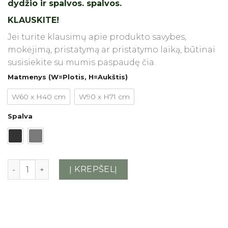
dydžio ir spalvos.
spalvos.
KLAUSKITE!
Jei turite klausimų apie produkto savybes,
mokėjimą, pristatymą ar pristatymo laiką, būtinai
susisiekite su mumis paspaudę čia.
Matmenys (W=Plotis, H=Aukštis)
W60 x H40 cm
W90 x H71 cm
Spalva
produkto kiekis: Metalinė stalo koja Ring
Į KREPŠELĮ