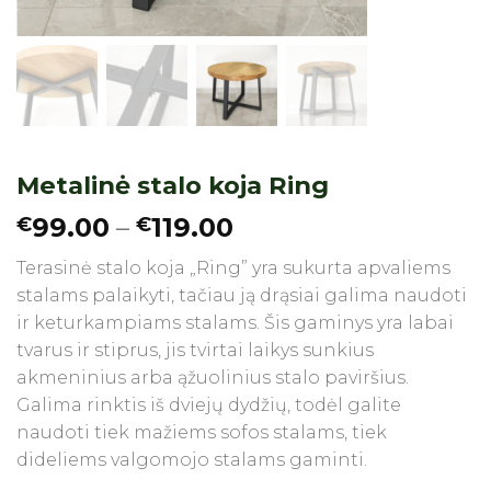
Metalinė stalo koja Ring
Price
99.00
–
119.00
€
€
range:
Terasinė stalo koja „Ring” yra sukurta apvaliems
€99.00
stalams palaikyti, tačiau ją drąsiai galima naudoti
through
ir keturkampiams stalams. Šis gaminys yra labai
€119.00
tvarus ir stiprus, jis tvirtai laikys sunkius
akmeninius arba ąžuolinius stalo paviršius.
Galima rinktis iš dviejų dydžių, todėl galite
naudoti tiek mažiems sofos stalams, tiek
dideliems valgomojo stalams gaminti.